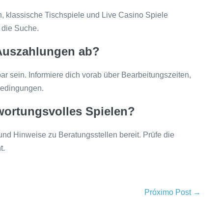
, klassische Tischspiele und Live Casino Spiele
n die Suche.
Auszahlungen ab?
r sein. Informiere dich vorab über Bearbeitungszeiten,
bedingungen.
wortungsvolles Spielen?
und Hinweise zu Beratungsstellen bereit. Prüfe die
t.
Próximo Post →