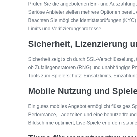
Prüfen Sie die angebotenen Ein- und Auszahlun
Seriöse Anbieter stellen mehrere Optionen bereit
Beachten Sie mögliche Identitätsprüfungen (KYC) 
Limits und Verifizierungsprozesse.
Sicherheit, Lizenzierung 
Sicherheit zeigt sich durch SSL-Verschlüsselung,
ob Zufallsgeneratoren (RNG) und unabhängige Pr
Tools zum Spielerschutz: Einsatzlimits, Einzahlun
Mobile Nutzung und Spiel
Ein gutes mobiles Angebot ermöglicht flüssiges S
Performance, Ladezeiten und eine benutzerfreundlic
Bildschirme optimiert; Live-Spiele erfordern stabil