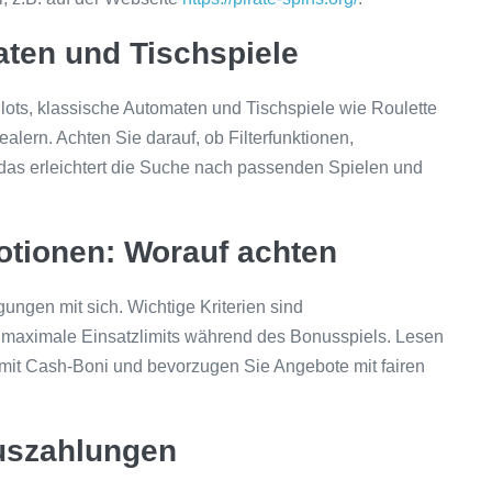
aten und Tischspiele
ots, klassische Automaten und Tischspiele wie Roulette
alern. Achten Sie darauf, ob Filterfunktionen,
as erleichtert die Suche nach passenden Spielen und
tionen: Worauf achten
ngen mit sich. Wichtige Kriterien sind
maximale Einsatzlimits während des Bonusspiels. Lesen
e mit Cash-Boni und bevorzugen Sie Angebote mit fairen
uszahlungen