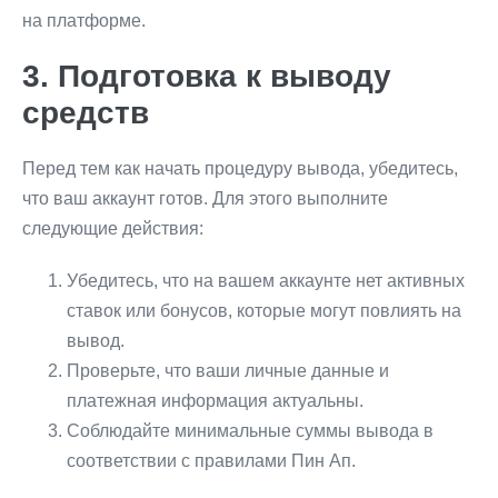
на платформе.
3. Подготовка к выводу
средств
Перед тем как начать процедуру вывода, убедитесь,
что ваш аккаунт готов. Для этого выполните
следующие действия:
Убедитесь, что на вашем аккаунте нет активных
ставок или бонусов, которые могут повлиять на
вывод.
Проверьте, что ваши личные данные и
платежная информация актуальны.
Соблюдайте минимальные суммы вывода в
соответствии с правилами Пин Ап.