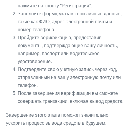
нажмите на кнопку “Регистрация”.
Заполните форму, указав свои личные данные,
такие как ФИО, адрес электронной почты и
номер телефона.
Пройдите верификацию, предоставив
документы, подтверждающие вашу личность,
например, паспорт или водительское
удостоверение.
Подтвердите свою учетную запись через код,
отправленный на вашу электронную почту или
телефон.
После завершения верификации вы сможете
совершать транзакции, включая вывод средств.
Завершение этого этапа поможет значительно
ускорить процесс вывода средств в будущем.