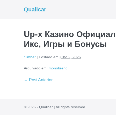
Qualicar
Up-x Казино Официал
Икс, Игры и Бонусы
climber
|
Postado em
julho 2, 2026
Arquivado em:
monobrend
← Post Anterior
© 2026 - Qualicar | All rights reserved