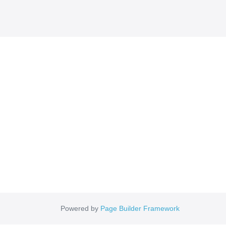
Powered by
Page Builder Framework