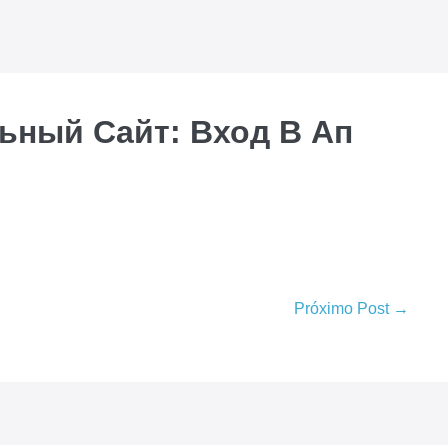
ьный Сайт: Вход В Ап
Próximo Post →