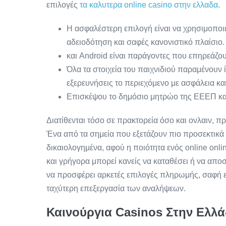
επιλογές
τα καλυτερα online casino στην ελλαδα
.
Η ασφαλέστερη επιλογή είναι να χρησιμοποι
αδειοδότηση και σαφές κανονιστικό πλαίσιο.
και Android είναι παράγοντες που επηρεάζου
Όλα τα στοιχεία του παιχνιδιού παραμένουν 
εξερευνήσεις το περιεχόμενο με ασφάλεια κ
Επισκέψου το δημόσιο μητρώο της ΕΕΕΠ και 
Διατίθενται τόσο σε πρακτορεία όσο και ονλαιν, π
Ένα από τα σημεία που εξετάζουν πιο προσεκτικά 
δικαιολογημένα, αφού η ποιότητα ενός online onl
και γρήγορα μπορεί κανείς να καταθέσει ή να απο
να προσφέρει αρκετές επιλογές πληρωμής, σαφή 
ταχύτερη επεξεργασία των αναλήψεων.
Καινούργια Casinos Στην Ελλ