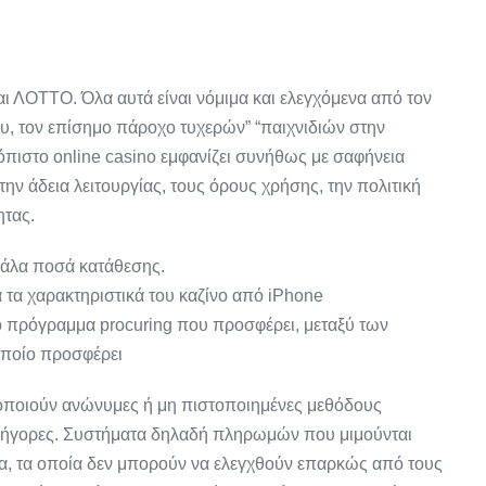
 ΛΟΤΤΟ. Όλα αυτά είναι νόμιμα και ελεγχόμενα από τον
τον επίσημο πάροχο τυχερών” “παιχνιδιών στην
ιόπιστο online casino εμφανίζει συνήθως με σαφήνεια
 την άδεια λειτουργίας, τους όρους χρήσης, την πολιτική
ητας.
γάλα ποσά κατάθεσης.
τα χαρακτηριστικά του καζίνο από iPhone
ο πρόγραμμα procuring που προσφέρει, μεταξύ των
 οποίο προσφέρει
ιμοποιούν ανώνυμες ή μη πιστοποιημένες μεθόδους
γρήγορες. Συστήματα δηλαδή πληρωμών που μιμούνται
α, τα οποία δεν μπορούν να ελεγχθούν επαρκώς από τους