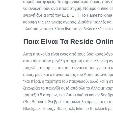
αρμόδιους φορείς. Το σημαντικότερο, όμως, ήταν 
να ανακληθούν ανά πάσα στιγμή. Νόμιμο online c
ενεργή άδεια από την Ε. Ε. Ε. Π. Το Pamestoixima
κορυφή της ελληνικής αγοράς. Διαθέτει πολλές και
πλούσιο χαρτοφυλάκιο live παιχνιδιών αλλά είναι κ
Ποια Είναι Τα Reside Onl
Αυτή η ευκολία είναι ένας από τους βασικούς λόγου
αποκτήσει τόσο μεγάλη απήχηση στην ελληνική αγο
παιχνίδι με κάρτες, το οποίο είναι επίσης γνωστό 
όμως, μιας και ο συνδυασμός του Άσου με φιγούρα
“και πέρα, η ταχύτητα του παιχνιδιού, αλλά και η 
ξεχωρίζει το παιχνίδι αυτό από όλα τα άλλα με χαρτ
τραπέζια 5 ατόμων, εκεί όπου ακόμα και αν δεν β
(Bet Behind). Θα βρείτε παράλληλα όμως και τα π
Blackjack, Energy Blackjack, Infinitte Blackjack 