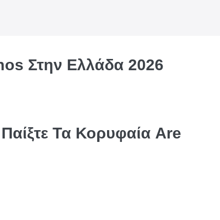
nos Στην Ελλάδα 2026
 Παίξτε Τα Κορυφαία Are