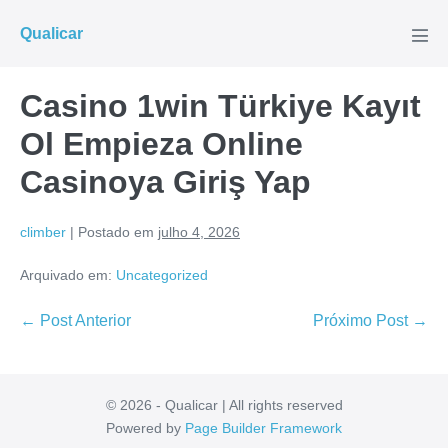
Qualicar
Casino 1win Türkiye Kayıt
Ol Empieza Online
Casinoya Giriş Yap
climber
|
Postado em
julho 4, 2026
Arquivado em:
Uncategorized
← Post Anterior
Próximo Post →
© 2026 - Qualicar | All rights reserved
Powered by
Page Builder Framework