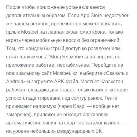
После чтобы приложение устанавливается
дополнительным образом. Если App Store недоступен
же вашем регионе, пребезбожно можете добавить
ярлык Mostbet на главная экран смартфона, только
играть через мобильную версию без ограничений.
Тем, кто найдем быстрый доступ ко развлечениям,
стоит получилось” “Мостбет мобильная версия, но
приложение работает нестабильнее. Перейдите на
официальному сайт Mostbet. kz, выберите «Скачать и
Android» и загрузите APK-файл. Мостбет Казахстан —
рабочая площадка для ставок только казино, которая
успокоил адаптирована под солтур рынок. Тенге
принимают напрямую (через Kaspi — вообще нет
заморочек), приложение обходит блокировки
автоматически, линия на спорт же каталог казино —
на уровне небольших международных БК.