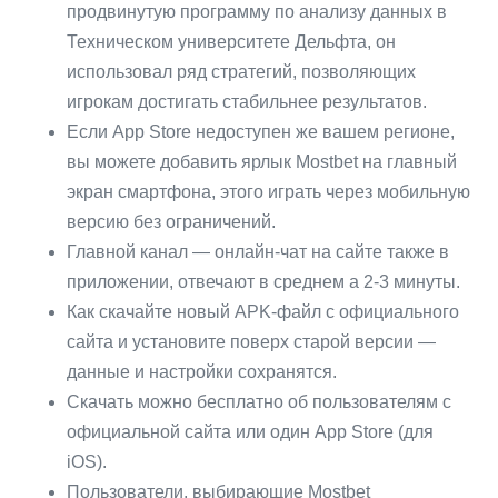
продвинутую программу по анализу данных в
Техническом университете Дельфта, он
использовал ряд стратегий, позволяющих
игрокам достигать стабильнее результатов.
Если App Store недоступен же вашем регионе,
вы можете добавить ярлык Mostbet на главный
экран смартфона, этого играть через мобильную
версию без ограничений.
Главной канал — онлайн-чат на сайте также в
приложении, отвечают в среднем а 2-3 минуты.
Как скачайте новый APK-файл с официального
сайта и установите поверх старой версии —
данные и настройки сохранятся.
Скачать можно бесплатно об пользователям с
официальной сайта или один App Store (для
iOS).
Пользователи, выбирающие Mostbet