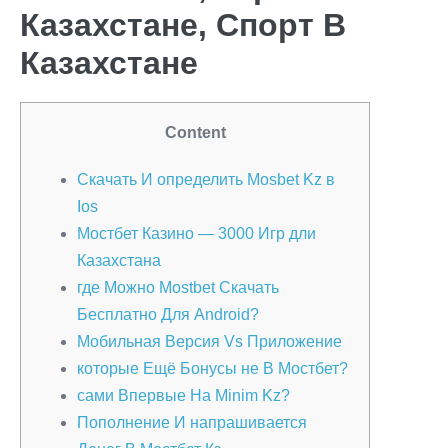
Казахстане, Спорт В
Казахстане
Content
Скачать И определить Mosbet Kz в
Ios
Мостбет Казино — 3000 Игр дли
Казахстана
где Можно Mostbet Скачать
Бесплатно Для Android?
Мобильная Версия Vs Приложение
которые Ещё Бонусы не В Мостбет?
сами Впервые На Minim Kz?
Пополнение И напрашивается