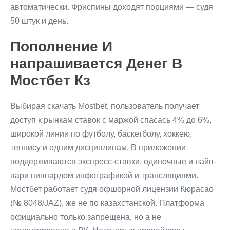
автоматически. Фриспины доходят порциями — судя
50 штук и день.
Пополнение И
напрашивается Денег В
Мостбет Кз
Выбирая скачать Mostbet, пользователь получает
доступ к рынкам ставок с маржой спасась 4% до 6%,
широкой линии по футболу, баскетболу, хоккею,
теннису и одним дисциплинам. В приложении
поддерживаются экспресс-ставки, одиночные и лайв-
пари пиппардом инфографикой и трансляциями.
Мостбет работает судя офшорной лицензии Кюрасао
(№ 8048/JAZ), же не по казахстанской. Платформа
официально только запрещена, но а не