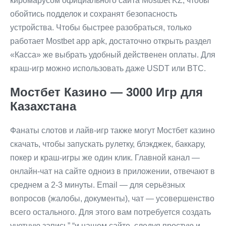
киромарусом официального сайта Mostbet KZ, чтобы
обойтись подделок и сохранят безопасность
устройства. Чтобы быстрее разобраться, только
работает Mostbet app apk, достаточно открыть раздел
«Касса» же выбрать удобный действенен оплаты. Для
краш-игр можно использовать даже USDT или BTC.
Мостбет Казино — 3000 Игр для
Казахстана
Фанаты слотов и лайв-игр также могут Мостбет казино
скачать, чтобы запускать рулетку, блэкджек, баккару,
покер и краш-игры же один клик. Главной канал —
онлайн-чат на сайте одноиз в приложении, отвечают в
среднем а 2-3 минуты. Email — для серьёзных
вопросов (жалобы, документы), чат — усовершенство
всего остального. Для этого вам потребуется создать
учетную запись” “и нашем сайте, следуя простую и