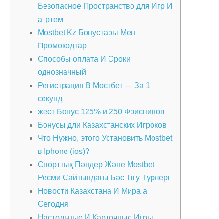
Безопасное Пространство для Игр И
атртем
Mostbet Kz Бонустары Мен
Промокодтар
Способы оплата И Сроки
однозначный
Регистрация В Мостбет — За 1
секунд
жест Бонус 125% и 250 Фриспинов
Бонусы дли Казахстанских Игроков
Что Нужно, этого Установить Mostbet
в Iphone (ios)?
Спорттық Пәндер Және Mostbet
Ресми Сайтындағы Бәс Тігу Түрлері
Новости Казахстана И Мира а
Сегодня
Настольные И Карточные Игры