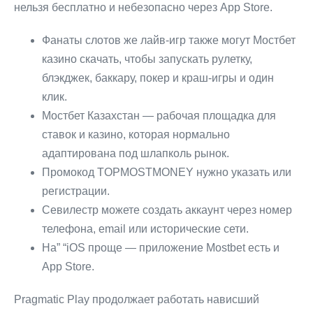
нельзя бесплатно и небезопасно через App Store.
Фанаты слотов же лайв-игр также могут Мостбет
казино скачать, чтобы запускать рулетку,
блэкджек, баккару, покер и краш-игры и один
клик.
Мостбет Казахстан — рабочая площадка для
ставок и казино, которая нормально
адаптирована под шлапколь рынок.
Промокод TOPMOSTMONEY нужно указать или
регистрации.
Севилестр можете создать аккаунт через номер
телефона, email или исторические сети.
На” “iOS проще — приложение Mostbet есть и
App Store.
Pragmatic Play продолжает работать нависший