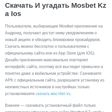
Скачать И угадать Mosbet Kz
а Ios
Пользователи, выбирающие Mostbet приложение на
Андроид, получают доступ нему уведомлениям о
новый акциях и обходить блокировки провайдеров.
Скачать можно бесплатно о пользователям с
официальному сайта или из App Store (для iOS).
Дизайн приложения максимально повторяет
интерфейс сайта, поэтому всё выглядит привычно а
понятно даже а мобильном устройстве. Скачиваете
APK с официальным сайта, разрешаете установку из
неизвестных источников в настройках только
устанавливаете
скачать мостбет кз
.
Важнее — скачивать установочный файл только