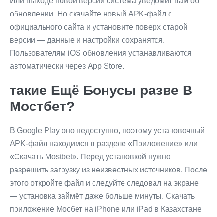
Или выходе новой версии система уведомит вам об
обновлении. Но скачайте новый APK-файл с
официального сайта и установите поверх старой
версии — данные и настройки сохранятся.
Пользователям iOS обновления устанавливаются
автоматически через App Store.
такие Ещё Бонусы разве В
Мостбет?
В Google Play оно недоступно, поэтому установочный
APK-файл находимся в разделе «Приложение» или
«Скачать Mostbet». Перед установкой нужно
разрешить загрузку из неизвестных источников. После
этого откройте файл и следуйте следовал на экране
— установка займёт даже больше минуты. Скачать
приложение Мосбет на iPhone или iPad в Казахстане