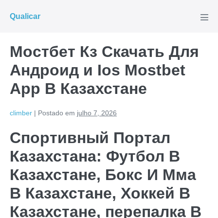
Qualicar
Мостбет Кз Скачать Для
Андроид и Ios Mostbet
App В Казахстане
climber
|
Postado em
julho 7, 2026
Спортивный Портал
Казахстана: Футбол В
Казахстане, Бокс И Мма
В Казахстане, Хоккей В
Казахстане, перепалка В