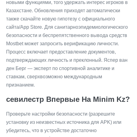
новыми функциями, того удержать интерес игроков в
Казахстане. Обновления приходят автоматически
также скачайте новую гипотезу с официального
сайта/App Store. Для санитарноэпидемиологического
безопасности и беспрепятственного вывода средств
Mostbet может запросить верификацию личности.
Процесс включает предоставление документов,
подтверждающих личность и преклонный. Яспер ван
ден Берг — эксперт по спортивной аналитике и
ставкам, сверхвозможно международным
признанием.
севилестр Впервые На Minim Kz?
Проверьте настройки безопасности (разрешите
установку из неизвестных источника для APK) или
убедитесь, что в устройстве достаточно