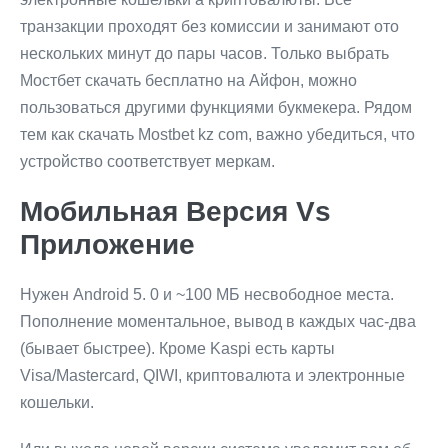
транзакции проходят без комиссии и занимают ото
нескольких минут до пары часов. Только выбрать
Мостбет скачать бесплатно на Айфон, можно
пользоваться другими функциями букмекера. Рядом
тем как скачать Mostbet kz com, важно убедиться, что
устройство соответствует меркам.
Мобильная Версия Vs
Приложение
Нужен Android 5. 0 и ~100 МБ несвободное места.
Пополнение моментальное, вывод в каждых час-два
(бывает быстрее). Кроме Kaspi есть карты
Visa/Mastercard, QIWI, криптовалюта и электронные
кошельки.