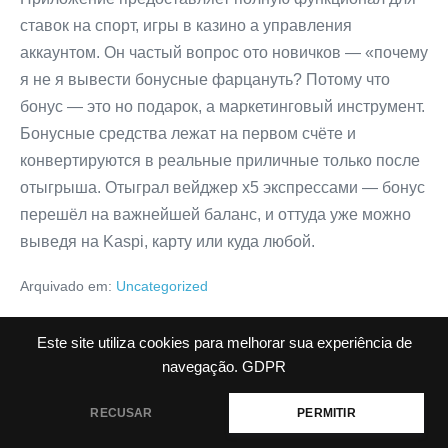
ставок на спорт, игры в казино а управления
аккаунтом. Он частый вопрос ото новичков — «почему
я не я вывести бонусные фарцануть? Потому что
бонус — это но подарок, а маркетинговый инструмент.
Бонусные средства лежат на первом счёте и
конвертируются в реальные приличные только после
отыгрыша. Отыграл вейджер x5 экспрессами — бонус
перешёл на важнейшей баланс, и оттуда уже можно
выведя на Kaspi, карту или куда любой.
Arquivado em:
Uncategorized
← Post Anterior
Próximo Post →
Este site utiliza cookies para melhorar sua experiência de
navegação.
GDPR
RECUSAR
PERMITIR
© 2026 - Qualicar | All rights reserved
Powered by
Page Builder Framework