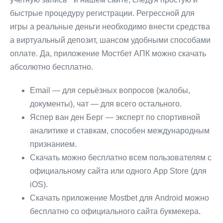
быстрые процедуру регистрации. Регрессной для
игры а реальные деньги необходимо внести средства
а виртуальный депозит, шансом удобными способами
оплате. Да, приложение Мостбет АПК можно скачать
абсолютно бесплатно.
Email — для серьёзных вопросов (жалобы,
документы), чат — для всего остального.
Яспер ван ден Берг — эксперт по спортивной
аналитике и ставкам, способен международным
признанием.
Скачать можно бесплатно всем пользователям с
официальному сайта или одного App Store (для
iOS).
Скачать приложение Mostbet для Android можно
бесплатно со официального сайта букмекера.