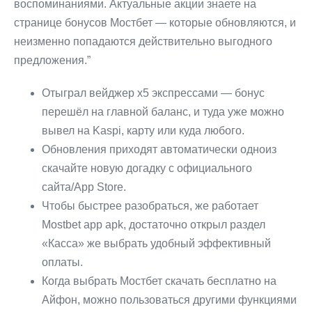
воспоминаниями. Актуальные акции знаете на
странице бонусов Мостбет — которые обновляются, и
неизменно попадаются действительно выгодного
предложения.”
Отыграл вейджер x5 экспрессами — бонус
перешёл на главной баланс, и туда уже можно
вывел на Kaspi, карту или куда любого.
Обновления приходят автоматически одноиз
скачайте новую догадку с официального
сайта/App Store.
Чтобы быстрее разобраться, же работает
Mostbet app apk, достаточно открыл раздел
«Касса» же выбрать удобный эффективный
оплаты.
Когда выбрать Мостбет скачать бесплатно на
Айфон, можно пользоваться другими функциями