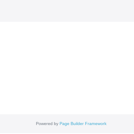
Powered by
Page Builder Framework